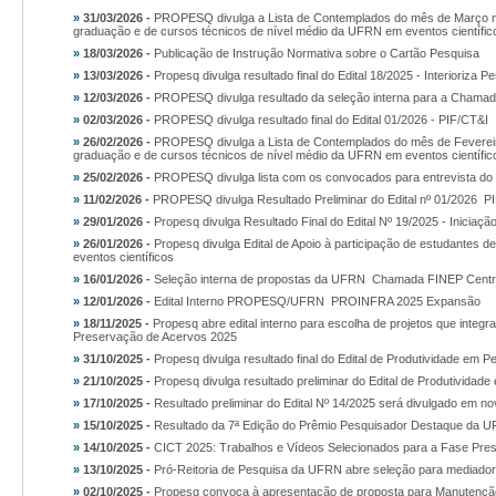
»
31/03/2026 -
PROPESQ divulga a Lista de Contemplados do mês de Março no 
graduação e de cursos técnicos de nível médio da UFRN em eventos científic
»
18/03/2026 -
Publicação de Instrução Normativa sobre o Cartão Pesquisa
»
13/03/2026 -
Propesq divulga resultado final do Edital 18/2025 - Interioriza P
»
12/03/2026 -
PROPESQ divulga resultado da seleção interna para a Chama
»
02/03/2026 -
PROPESQ divulga resultado final do Edital 01/2026 - PIF/CT&I
»
26/02/2026 -
PROPESQ divulga a Lista de Contemplados do mês de Fevereiro 
graduação e de cursos técnicos de nível médio da UFRN em eventos científic
»
25/02/2026 -
PROPESQ divulga lista com os convocados para entrevista do E
»
11/02/2026 -
PROPESQ divulga Resultado Preliminar do Edital nº 01/2026  P
»
29/01/2026 -
Propesq divulga Resultado Final do Edital Nº 19/2025 - Iniciaçã
»
26/01/2026 -
Propesq divulga Edital de Apoio à participação de estudantes
eventos científicos
»
16/01/2026 -
Seleção interna de propostas da UFRN  Chamada FINEP Cent
»
12/01/2026 -
Edital Interno PROPESQ/UFRN  PROINFRA 2025 Expansão
»
18/11/2025 -
Propesq abre edital interno para escolha de projetos que int
Preservação de Acervos 2025
»
31/10/2025 -
Propesq divulga resultado final do Edital de Produtividade em P
»
21/10/2025 -
Propesq divulga resultado preliminar do Edital de Produtividad
»
17/10/2025 -
Resultado preliminar do Edital Nº 14/2025 será divulgado em no
»
15/10/2025 -
Resultado da 7ª Edição do Prêmio Pesquisador Destaque da 
»
14/10/2025 -
CICT 2025: Trabalhos e Vídeos Selecionados para a Fase Pres
»
13/10/2025 -
Pró-Reitoria de Pesquisa da UFRN abre seleção para mediadore
»
02/10/2025 -
Propesq convoca à apresentação de proposta para Manutenção