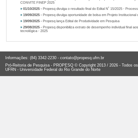
CONVITE FINEP 2025
»
01/10/2025 -
Propesq divulga o resultado final do Edital N˚ 15/2025 - Proces
»
19/09/2025 -
Propesq divulga oportunidade de bolsa em Projeto Institucional
»
19/09/2025 -
Propesq lança Edital de Produtividade em Pesquisa
»
29/08/2025 -
Propesq disponibiliza extrato de desempenho individual final aos 
tecnológica - 2025
Informações: (84) 3342-2230 -
contato@propesq.ufrn.br
Pró-Reitoria de Pesquisa - PROPESQ © Copyright 2013 / 2026 - Todos os 
UFRN - Universidade Federal do Rio Grande do Norte