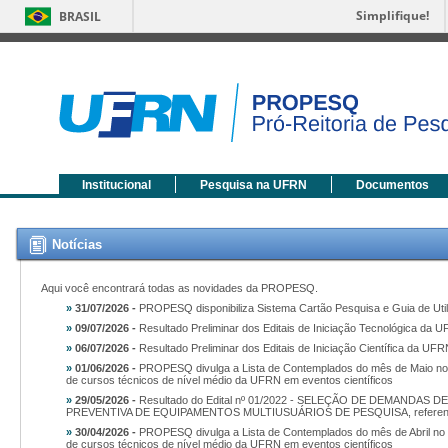
Simplifique!
BRASIL
Institucional
Pesquisa na UFRN
Documentos
Notícias
Aqui você encontrará todas as novidades da PROPESQ.
»
31/07/2026 -
PROPESQ disponibiliza Sistema Cartão Pesquisa e Guia de Uti
»
09/07/2026 -
Resultado Preliminar dos Editais de Iniciação Tecnológica da 
»
06/07/2026 -
Resultado Preliminar dos Editais de Iniciação Científica da UF
»
01/06/2026 -
PROPESQ divulga a Lista de Contemplados do mês de Maio no Ed
de cursos técnicos de nível médio da UFRN em eventos científicos
»
29/05/2026 -
Resultado do Edital nº 01/2022 - SELEÇÃO DE DEMAND
PREVENTIVA DE EQUIPAMENTOS MULTIUSUÁRIOS DE PESQUISA, referente 
»
30/04/2026 -
PROPESQ divulga a Lista de Contemplados do mês de Abril no E
de cursos técnicos de nível médio da UFRN em eventos científicos