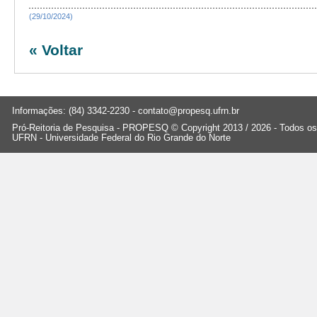
(29/10/2024)
« Voltar
Informações: (84) 3342-2230 -
contato@propesq.ufrn.br
Pró-Reitoria de Pesquisa - PROPESQ © Copyright 2013 / 2026 - Todos os 
UFRN - Universidade Federal do Rio Grande do Norte