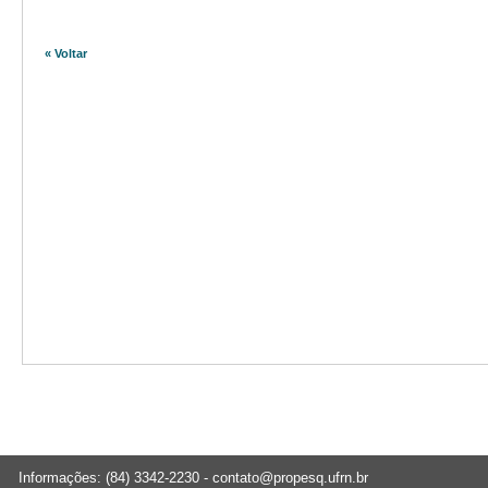
« Voltar
Informações: (84) 3342-2230 -
contato@propesq.ufrn.br