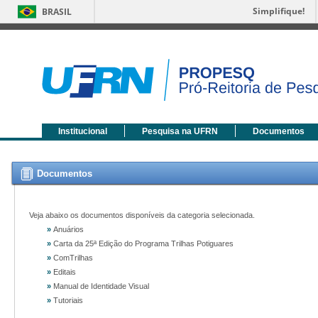
Simplifique!
BRASIL
Institucional
Pesquisa na UFRN
Documentos
Documentos
Veja abaixo os documentos disponíveis da categoria selecionada.
»
Anuários
»
Carta da 25ª Edição do Programa Trilhas Potiguares
»
ComTrilhas
»
Editais
»
Manual de Identidade Visual
»
Tutoriais