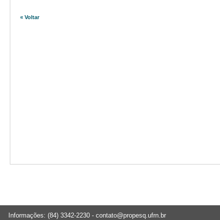
« Voltar
Informações: (84) 3342-2230 -
contato@propesq.ufrn.br