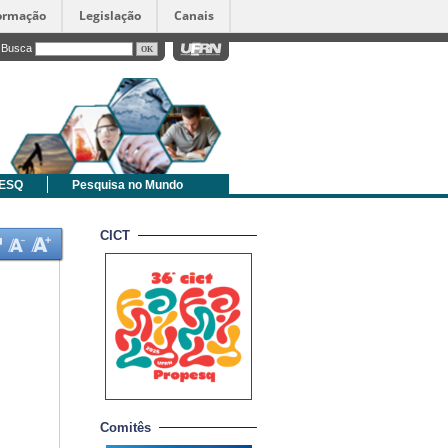
formação
Legislação
Canais
Busca
PESQ
Pesquisa no Mundo
CICT
Comitês