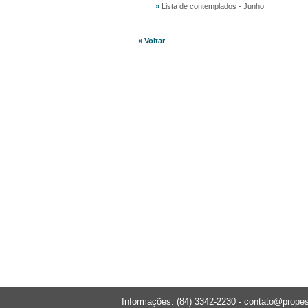
»
Lista de contemplados - Junho
« Voltar
Informações: (84) 3342-2230 -
contato@propes