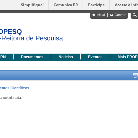
Simplifique!
Comunica BR
Participe
Acesso à in
Inicial
Contato
FRN
Documentos
Notícias
Eventos
Mais PRO
entos Científicos
ia selecionada.