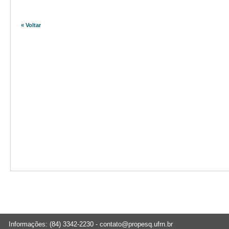
« Voltar
Informações: (84) 3342-2230 -
contato@propesq.ufrn.br