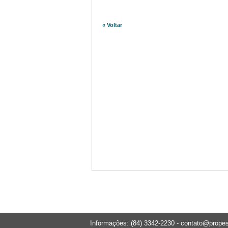
« Voltar
Informações: (84) 3342-2230 -
contato@propes