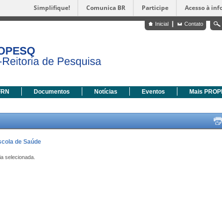
Simplifique!
Comunica BR
Participe
Acesso à in
Inicial
Contato
FRN
Documentos
Notícias
Eventos
Mais PRO
Escola de Saúde
ia selecionada.