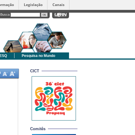
formação
Legislação
Canais
Busca
PESQ
Pesquisa no Mundo
CICT
Comitês